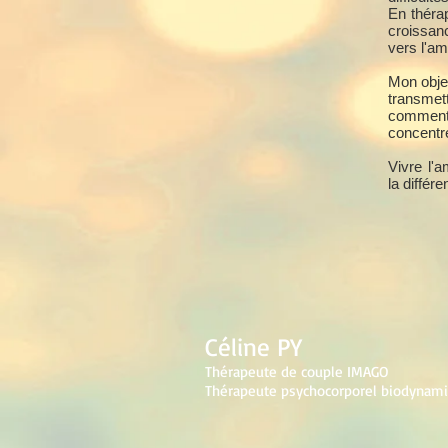
En théra
croissanc
vers l'am
Mon obje
transmet
comment n
concentrer
Vivre l'
la différe
Céline PY
Thérapeute de couple IMAGO
Thérapeute psychocorporel biodynam