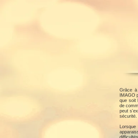
2, rue Béranger
34120 PEZENAS
06.86.56.57.24
Grâce à 
Mail :
py.celine@yahoo.fr
IMAGO pr
que soit
de commu
peut s'ex
sécurité.
Lorsque 
apparaiss
difficulté