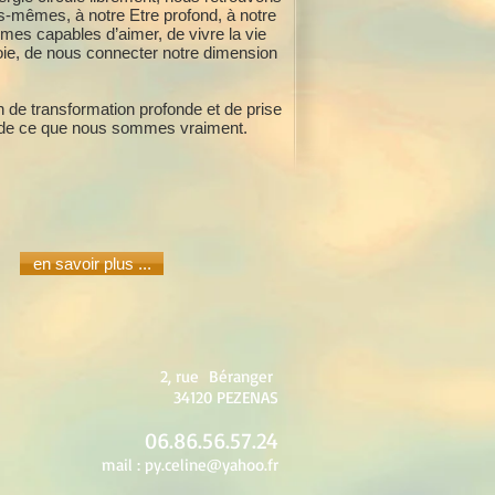
us-mêmes, à notre Etre profond, à notre
es capables d’aimer, de vivre la vie
 joie, de nous connecter notre dimension
 de transformation profonde et de prise
de ce que nous sommes vraiment.
en savoir plus ...
2, rue Béranger
34120 PEZENAS
06.86.56.57.24
mail :
py.celine@yahoo.fr