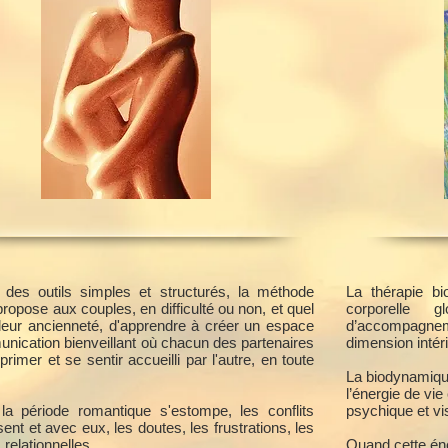
des outils simples et structurés, la méthode
La thérapie b
opose aux couples, en difficulté ou non, et quel
corporelle g
 leur ancienneté, d'apprendre à créer un espace
d’accompagnem
nication bienveillant où chacun des partenaires
dimension intér
primer et se sentir accueilli par l'autre, en toute
La biodynamique
l’énergie de vie
la période romantique s'estompe, les conflits
psychique et vi
ent et avec eux, les doutes, les frustrations, les
s relationnelles.
Quand cette éne