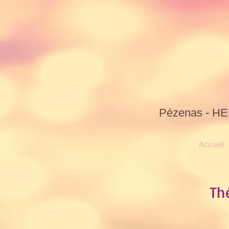
Céline
Pézenas - HE
Accueil
Th